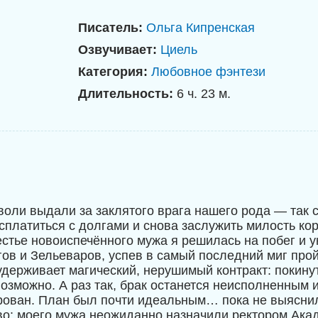
Писатель:
Ольга Кипренская
Озвучивает:
Циель
Категория:
Любовное фэнтези
Длительность:
6 ч. 23 м.
воли выдали за заклятого врага нашего рода — так 
сплатиться с долгами и снова заслужить милость кор
естье новоиспечённого мужа я решилась на побег и у
ов и Зельеваров, успев в самый последний миг прой
удерживает магический, нерушимый контракт: покину
озможно. А раз так, брак останется неисполненным и
рован. План был почти идеальным… пока не выясни
во: моего мужа неожиданно назначили ректором Ака