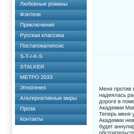
Любовные романы
Фэнтези
Приключения
Русская классика
Постапокалипсис
S-T-I-K-S
STALKER
МЕТРО 2033
Этногенез
Меня против 
надеялась ра
Альтернативные миры
дороге в пом
Академии Маг
Проза
Теперь меня 
Контакты
Академии нев
будет аннули
обстоятельст