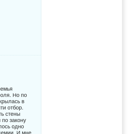
семья
оля. Но по
крылась в
ти отбор.
ть стены
 по закону
лось одно
демии. И мне