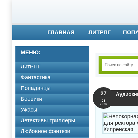
ГЛАВНАЯ
ЛИТРПГ
ПОП
МЕНЮ:
ЛитРПГ
Фантастика
Попаданцы
27
Аудиокни
Боевики
03
2026
Ужасы
Детективы-триллеры
Любовное фэнтези