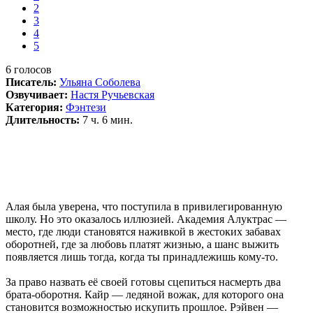
2
3
4
5
6
голосов
Писатель:
Ульяна Соболева
Озвучивает:
Настя Ручьевская
Категория:
Фэнтези
Длительность:
7 ч. 6 мин.
Алая была уверена, что поступила в привилегированную
школу. Но это оказалось иллюзией. Академия Алуктрас —
место, где люди становятся наживкой в жестоких забавах
оборотней, где за любовь платят жизнью, а шанс выжить
появляется лишь тогда, когда ты принадлежишь кому-то.
За право назвать её своей готовы сцепиться насмерть два
брата-оборотня. Кайр — ледяной вожак, для которого она
становится возможностью искупить прошлое. Рэйвен —