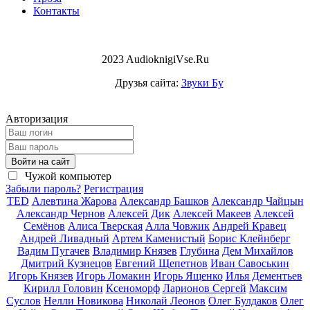
Контакты
2023 AudioknigiVse.Ru
Друзья сайта:
Звуки Бу
Авторизация
Войти на сайт
Чужой компьютер
Забыли пароль?
Регистрация
TED
Алевтина Жарова
Александр Башков
Александр Чайцын
Александр Чернов
Алексей Дик
Алексей Макеев
Алексей
Семёнов
Алиса Тверская
Алла Човжик
Андрей Кравец
Андрей Ливадный
Артем Каменистый
Борис Клейнберг
Вадим Пугачев
Владимир Князев
Глубина
Дем Михайлов
Дмитрий Кузнецов
Евгений Щепетнов
Иван Савоськин
Игорь Князев
Игорь Ломакин
Игорь Ященко
Илья Дементьев
Кирилл Головин
Ксеноморф
Ларионов Сергей
Максим
Суслов
Нелли Новикова
Николай Леонов
Олег Булдаков
Олег