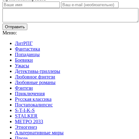
Отправить
Меню:
ЛитРПГ
Фантастика
Попаданцы
Боевики
Ужасы
Детективы-триллеры
Любовное фэнтези
Любовные романы
Фэнтези
Приключения
Русская классика
Постапокалипсис
S-T-I-K-S
STALKER
МЕТРО 2033
Этногенез
Альтернативные миры
Проза