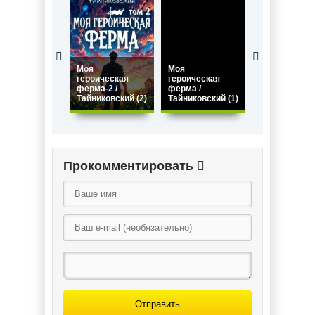
Моя
Моя
героическая
героическая
Ночь живых
ферма-2 /
ферма /
овощей / Эд
Тайниковский (2)
Тайниковский (1)
Ли
Прокомментировать
Отправить