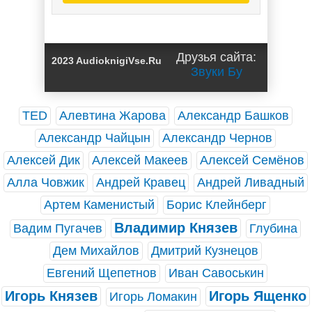
Друзья сайта:
2023 AudioknigiVse.Ru
Звуки Бу
TED
Алевтина Жарова
Александр Башков
Александр Чайцын
Александр Чернов
Алексей Дик
Алексей Макеев
Алексей Семёнов
Алла Човжик
Андрей Кравец
Андрей Ливадный
Артем Каменистый
Борис Клейнберг
Владимир Князев
Вадим Пугачев
Глубина
Дем Михайлов
Дмитрий Кузнецов
Евгений Щепетнов
Иван Савоськин
Игорь Князев
Игорь Ященко
Игорь Ломакин