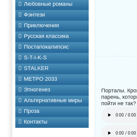
Любовные романы
Фэнтези
Приключения
Русская классика
Постапокалипсис
S-T-I-K-S
STALKER
МЕТРО 2033
Этногенез
Порталы. Кро
парень, котор
Альтернативные миры
пойти не так?
Проза
Контакты