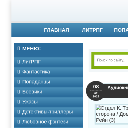
ГЛАВНАЯ
ЛИТРПГ
ПОП
МЕНЮ:
ЛитРПГ
Фантастика
Попаданцы
08
Аудиокни
Боевики
02
2026
Ужасы
Детективы-триллеры
Любовное фэнтези