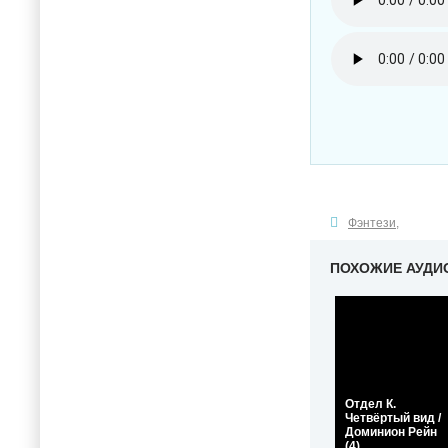
Фэнтези
,
ПОХОЖИЕ АУДИ
Отдел К.
Четвёртый вид /
Доминион Рейн
(4)