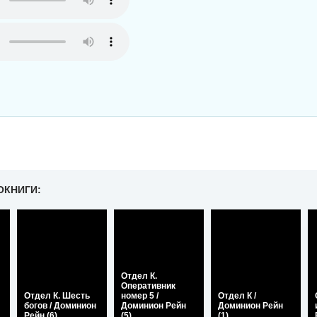
ОКНИГИ:
Отдел К.
Оперативник
Отдел К. Шесть
номер 5 /
Отдел К /
богов / Доминион
Доминион Рейн
Доминион Рейн
Рейн (6)
(5)
(1)