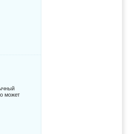
бычный
то может