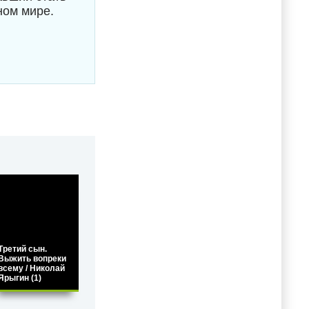
ном мире.
Третий сын.
Выжить вопреки
всему / Николай
Ярыгин (1)