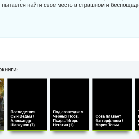
 пытается найти свое место в страшном и беспощад
ОКНИГИ:
Последствия.
Под созвездием
.
Сын Ведьм /
Чёрных Псов.
Сова плавает
Александр
Псарь / Игорь
баттерфляем /
)
Шавкунов (7)
Негатин (1)
Мария Тович