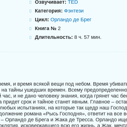
Озвучивает:
TED
Категория:
Фэнтези
Цикл:
Орландо де Брег
Книга №
2
Длительность:
8 ч. 57 мин.
ремя, и время всякой вещи под небом. Время убиват
ы на тайны ушедших времен. Всему предопределенн
 час, и не дано человеку знания, когда грянет час 
а придет срок и тайное станет явным. Главное – ост
 любых испытаниях, на которые так щедр наш Госпо
должение романа «Рысь Господня», ответит на все 
 – Орландо де Брега и Жака де Тресса. Орландо ище
оклятия, исковеркавшего всю его жизнь, а Жак, мечт