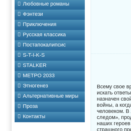
Любовные романы
Фэнтези
Приключения
Русская классика
Постапокалипсис
S-T-I-K-S
STALKER
МЕТРО 2033
Этногенез
Всему свое в
искать ответ
Альтернативные миры
назначен свой
войны, а когд
Проза
человеком. В
Контакты
следом», про
наших героев
страшного пр