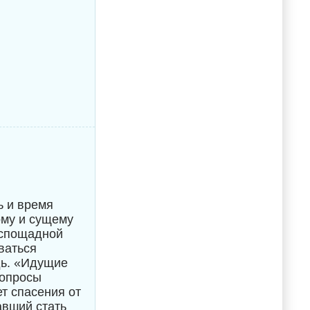
ь и время
ому и сущему
беспощадной
аваться
дь. «Идущие
вопросы
т спасения от
авший стать