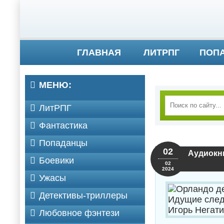
ГЛАВНАЯ
ЛИТРПГ
ПОП
МЕНЮ:
ЛитРПГ
Фантастика
Попаданцы
02
Аудиокни
Боевики
02
2024
Ужасы
Детективы-триллеры
Любовное фэнтези