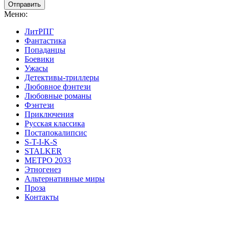
Отправить
Меню:
ЛитРПГ
Фантастика
Попаданцы
Боевики
Ужасы
Детективы-триллеры
Любовное фэнтези
Любовные романы
Фэнтези
Приключения
Русская классика
Постапокалипсис
S-T-I-K-S
STALKER
МЕТРО 2033
Этногенез
Альтернативные миры
Проза
Контакты