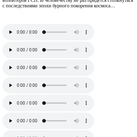
волонтеров ГСП. И человечеству не раз придется столкнуться
с последствиями эпохи бурного покорения космоса…