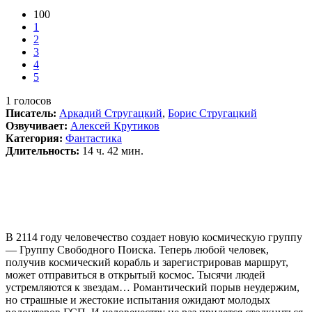
100
1
2
3
4
5
1
голосов
Писатель:
Аркадий Стругацкий
,
Борис Стругацкий
Озвучивает:
Алексей Крутиков
Категория:
Фантастика
Длительность:
14 ч. 42 мин.
В 2114 году человечество создает новую космическую группу
— Группу Свободного Поиска. Теперь любой человек,
получив космический корабль и зарегистрировав маршрут,
может отправиться в открытый космос. Тысячи людей
устремляются к звездам… Романтический порыв неудержим,
но страшные и жестокие испытания ожидают молодых