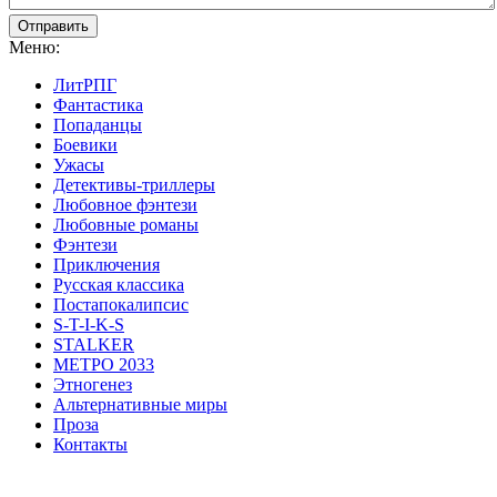
Отправить
Меню:
ЛитРПГ
Фантастика
Попаданцы
Боевики
Ужасы
Детективы-триллеры
Любовное фэнтези
Любовные романы
Фэнтези
Приключения
Русская классика
Постапокалипсис
S-T-I-K-S
STALKER
МЕТРО 2033
Этногенез
Альтернативные миры
Проза
Контакты