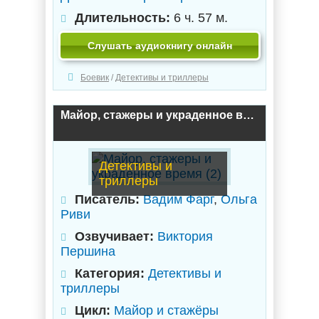
Длительность:
6 ч. 57 м.
Слушать аудиокнигу онлайн
Боевик
/
Детективы и триллеры
Майор, стажеры и украденное время (2)
Детективы и
триллеры
Писатель:
Вадим Фарг
,
Ольга
Риви
Озвучивает:
Виктория
Першина
Категория:
Детективы и
триллеры
Цикл:
Майор и стажёры