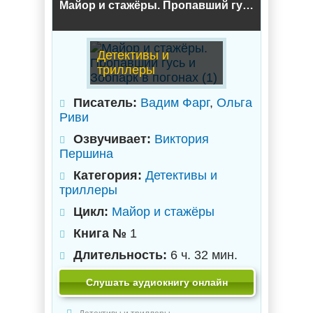
Майор и стажёры. Пропавший гусь и Зоопарк в погонах (1)
Детективы и
триллеры
Писатель:
Вадим Фарг
,
Ольга
Риви
Озвучивает:
Виктория
Першина
Категория:
Детективы и
триллеры
Цикл:
Майор и стажёры
Книга №
1
Длительность:
6 ч. 32 мин.
Слушать аудиокнигу онлайн