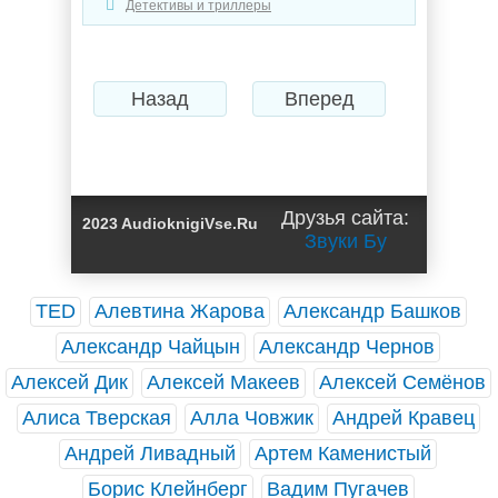
Детективы и триллеры
Назад
Вперед
Друзья сайта:
2023 AudioknigiVse.Ru
Звуки Бу
TED
Алевтина Жарова
Александр Башков
Александр Чайцын
Александр Чернов
Алексей Дик
Алексей Макеев
Алексей Семёнов
Алиса Тверская
Алла Човжик
Андрей Кравец
Андрей Ливадный
Артем Каменистый
Борис Клейнберг
Вадим Пугачев