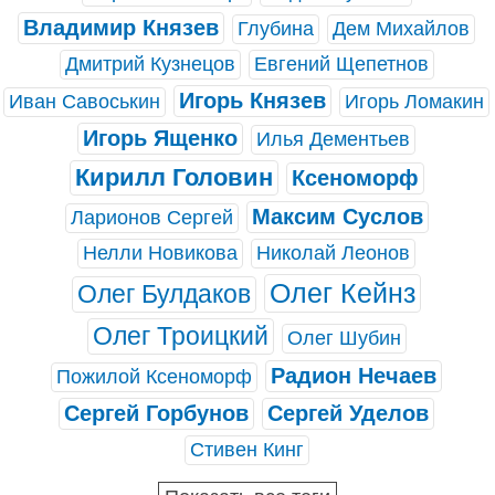
Владимир Князев
Глубина
Дем Михайлов
Дмитрий Кузнецов
Евгений Щепетнов
Игорь Князев
Иван Савоськин
Игорь Ломакин
Игорь Ященко
Илья Дементьев
Кирилл Головин
Ксеноморф
Максим Суслов
Ларионов Сергей
Нелли Новикова
Николай Леонов
Олег Кейнз
Олег Булдаков
Олег Троицкий
Олег Шубин
Радион Нечаев
Пожилой Ксеноморф
Сергей Горбунов
Сергей Уделов
Стивен Кинг