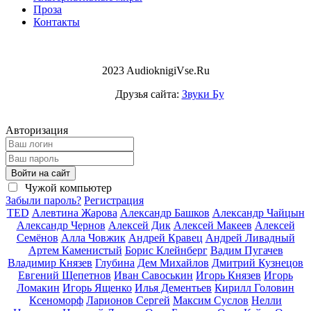
Проза
Контакты
2023 AudioknigiVse.Ru
Друзья сайта:
Звуки Бу
Авторизация
Войти на сайт
Чужой компьютер
Забыли пароль?
Регистрация
TED
Алевтина Жарова
Александр Башков
Александр Чайцын
Александр Чернов
Алексей Дик
Алексей Макеев
Алексей
Семёнов
Алла Човжик
Андрей Кравец
Андрей Ливадный
Артем Каменистый
Борис Клейнберг
Вадим Пугачев
Владимир Князев
Глубина
Дем Михайлов
Дмитрий Кузнецов
Евгений Щепетнов
Иван Савоськин
Игорь Князев
Игорь
Ломакин
Игорь Ященко
Илья Дементьев
Кирилл Головин
Ксеноморф
Ларионов Сергей
Максим Суслов
Нелли