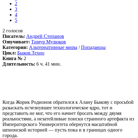
2
3
4
5
2
голосов
Писатель:
Андрей Степанов
Озвучивает:
Тимур Мулюков
Категория:
Альтернативные миры
/
Попаданцы
Цикл:
Быков.Техно
Книга №
2
Длительность:
6 ч. 41 мин.
Когда Жорик Родионов обратился к Алану Быкову с просьбой
разыскать исчезнувшее технологическое ядро, тот и
представить не мог, что его начнет бросать между двумя
реальностями, а незатейливые поиски странного артефакта из
Императорского Университета обернутся масштабной
шпионской историей — пусть пока и в границах одного
города.