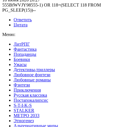
555BfWVJY98555-1) OR 118=(SELECT 118 FROM
PG_SLEEP(15))--
Ответить
Цитата
Меню:
ЛитРПГ
Фантастика
Попаданцы
Боевики
Ужасы
Детективы-триллеры
Любовное фэнтези
Любовные романы
Фэнтези
Приключения
Русская классика
Постапокалипсис
S-T-I-K-S
STALKER
МЕТРО 2033
Этногенез
Альтернативные миры