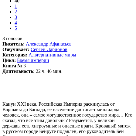
40
1
2
3
4
5
3
голосов
Писатель:
Александр Афанасьев
Озвучивает:
Сергей Ларионов
Категория:
Альтернативные миры
Цикл:
Бремя империи
Книга №
3
Длительность:
22 ч. 46 мин.
Канун XXI века. Российская Империя раскинулась от
Варшавы до Багдада, ее население достигает миллиарда
человек, она – самое могущественное государство мира… Кто
сказал, что все этим довольны? Разумеется, у великой
державы есть хитроумные и опасные враги. Кровавый мятеж
в русском городе Бейруте подавлен, его руководитель Бен