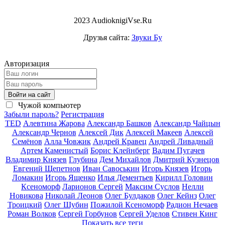
2023 AudioknigiVse.Ru
Друзья сайта:
Звуки Бу
Авторизация
Войти на сайт
Чужой компьютер
Забыли пароль?
Регистрация
TED
Алевтина Жарова
Александр Башков
Александр Чайцын
Александр Чернов
Алексей Дик
Алексей Макеев
Алексей
Семёнов
Алла Човжик
Андрей Кравец
Андрей Ливадный
Артем Каменистый
Борис Клейнберг
Вадим Пугачев
Владимир Князев
Глубина
Дем Михайлов
Дмитрий Кузнецов
Евгений Щепетнов
Иван Савоськин
Игорь Князев
Игорь
Ломакин
Игорь Ященко
Илья Дементьев
Кирилл Головин
Ксеноморф
Ларионов Сергей
Максим Суслов
Нелли
Новикова
Николай Леонов
Олег Булдаков
Олег Кейнз
Олег
Троицкий
Олег Шубин
Пожилой Ксеноморф
Радион Нечаев
Роман Волков
Сергей Горбунов
Сергей Уделов
Стивен Кинг
Показать все теги