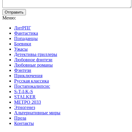
Отправить
Меню:
ЛитРПГ
Фантастика
Попаданцы
Боевики
Ужасы
Детективы-триллеры
Любовное фэнтези
Любовные романы
Фэнтези
Приключения
Русская классика
Постапокалипсис
S-T-I-K-S
STALKER
МЕТРО 2033
Этногенез
Альтернативные миры
Проза
Контакты