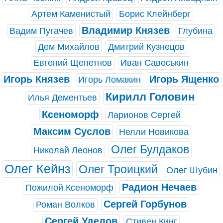
Артем Каменистый
Борис Клейнберг
Владимир Князев
Вадим Пугачев
Глубина
Дем Михайлов
Дмитрий Кузнецов
Евгений Щепетнов
Иван Савоськин
Игорь Князев
Игорь Ященко
Игорь Ломакин
Кирилл Головин
Илья Дементьев
Ксеноморф
Ларионов Сергей
Максим Суслов
Нелли Новикова
Олег Булдаков
Николай Леонов
Олег Кейнз
Олег Троицкий
Олег Шубин
Радион Нечаев
Пожилой Ксеноморф
Сергей Горбунов
Роман Волков
Сергей Уделов
Стивен Кинг