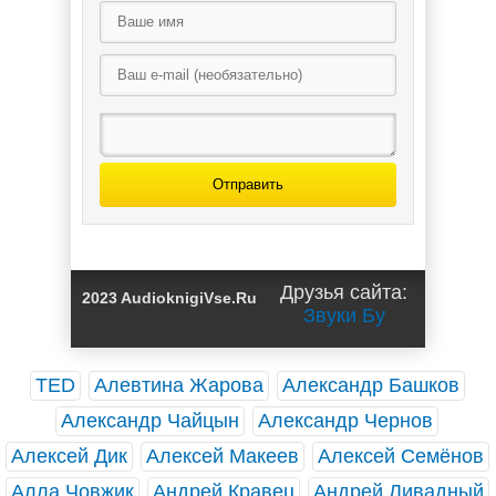
Путь
Путь
строителя-3 /
строителя-2 /
Алексей
Алексей
Ковтунов (3)
Ковтунов (2)
Отправить
Путь строителя
/ Алексей
Друзья сайта:
2023 AudioknigiVse.Ru
Ковтунов (1)
Звуки Бу
TED
Алевтина Жарова
Александр Башков
Александр Чайцын
Александр Чернов
Алексей Дик
Алексей Макеев
Алексей Семёнов
Алла Човжик
Андрей Кравец
Андрей Ливадный