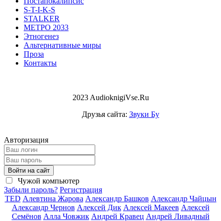
Постапокалипсис
S-T-I-K-S
STALKER
МЕТРО 2033
Этногенез
Альтернативные миры
Проза
Контакты
2023 AudioknigiVse.Ru
Друзья сайта:
Звуки Бу
Авторизация
Войти на сайт
Чужой компьютер
Забыли пароль?
Регистрация
TED
Алевтина Жарова
Александр Башков
Александр Чайцын
Александр Чернов
Алексей Дик
Алексей Макеев
Алексей
Семёнов
Алла Човжик
Андрей Кравец
Андрей Ливадный