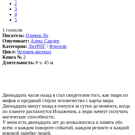
2
3
4
5
1
голосов
Писатель:
Оливер Ло
Озвучивает:
Алекс Сандер
Категория:
ЛитРПГ
/
Фэнтези
Цикл:
Человек-арсенал
Книга №
2
Длительность:
8 ч. 45 м.
Двенадцать часов назад я стал свидетелем того, как твари из
мифов и преданий стерли человечество с карты мира.
Двенадцать минут назад я очнулся за сутки до момента, когда
по планете распахнутся Искажения, а люди начнут получать
магические способности.
У меня есть двенадцать лет до апокалипсиса и память обо
всём: о каждом повороте событий, каждом реликте и каждой
роковой ошибке людей.