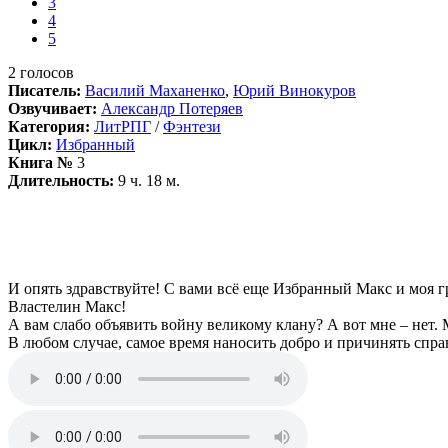
3
4
5
2
голосов
Писатель:
Василий Маханенко
,
Юрий Винокуров
Озвучивает:
Александр Потеряев
Категория:
ЛитРПГ
/
Фэнтези
Цикл:
Избранный
Книга №
3
Длительность:
9 ч. 18 м.
И опять здравствуйте! С вами всё еще Избранный Макс и моя 
Властелин Макс!
А вам слабо объявить войну великому клану? А вот мне – нет.
В любом случае, самое время наносить добро и причинять спра