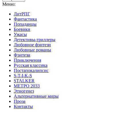
Меню:
ЛитРПГ
Фантастика
Попаданцы
Боевики
Ужасы
Детективы-триллеры
Любовное фэнтези
Любовные романы
Фэнтези
Приключения
Русская классика
Постапокалипсис
S-T-I-K-S
STALKER
МЕТРО 2033
Этногенез
Альтернативные миры
Проза
Контакты