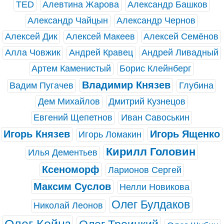
TED
Алевтина Жарова
Александр Башков
Александр Чайцын
Александр Чернов
Алексей Дик
Алексей Макеев
Алексей Семёнов
Алла Човжик
Андрей Кравец
Андрей Ливадный
Артем Каменистый
Борис Клейнберг
Владимир Князев
Вадим Пугачев
Глубина
Дем Михайлов
Дмитрий Кузнецов
Евгений Щепетнов
Иван Савоськин
Игорь Князев
Игорь Ященко
Игорь Ломакин
Кирилл Головин
Илья Дементьев
Ксеноморф
Ларионов Сергей
Максим Суслов
Нелли Новикова
Олег Булдаков
Николай Леонов