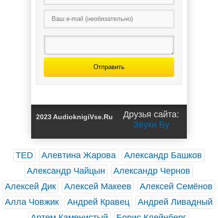
Харченко, Антон
Харченко, Антон
Панарин (1)
Панарин (4)
Отправить
Где моя башня,
барон?-3 /
Сергей
Харченко, Антон
Друзья сайта:
2023 AudioknigiVse.Ru
Панарин (3)
Звуки Бу
TED
Алевтина Жарова
Александр Башков
Александр Чайцын
Александр Чернов
Алексей Дик
Алексей Макеев
Алексей Семёнов
Алла Човжик
Андрей Кравец
Андрей Ливадный
Артем Каменистый
Борис Клейнберг