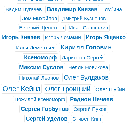
Владимир Князев
Вадим Пугачев
Глубина
Дем Михайлов
Дмитрий Кузнецов
Евгений Щепетнов
Иван Савоськин
Игорь Князев
Игорь Ященко
Игорь Ломакин
Кирилл Головин
Илья Дементьев
Ксеноморф
Ларионов Сергей
Максим Суслов
Нелли Новикова
Олег Булдаков
Николай Леонов
Олег Кейнз
Олег Троицкий
Олег Шубин
Радион Нечаев
Пожилой Ксеноморф
Сергей Горбунов
Сергей Пухов
Сергей Уделов
Стивен Кинг