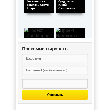
Техническая
будущего /
ошибка / Артур
Юрий
Кларк
Симоненко
Прокомментировать
Проект
Проект «Аве
Надежда /
Мария» / Энди
Александр
Вейр
Седых
Отправить