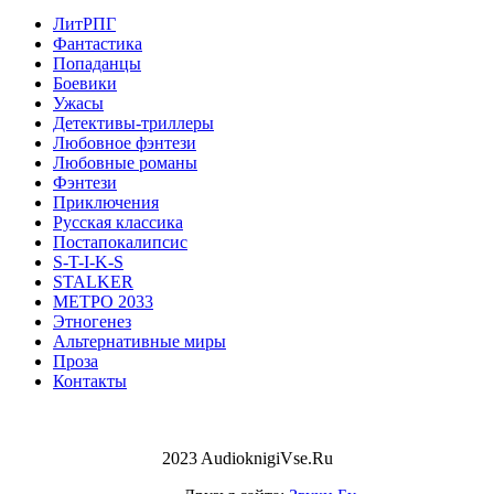
ЛитРПГ
Фантастика
Попаданцы
Боевики
Ужасы
Детективы-триллеры
Любовное фэнтези
Любовные романы
Фэнтези
Приключения
Русская классика
Постапокалипсис
S-T-I-K-S
STALKER
МЕТРО 2033
Этногенез
Альтернативные миры
Проза
Контакты
2023 AudioknigiVse.Ru