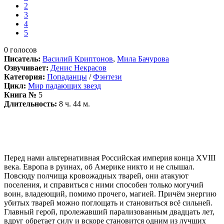
2
3
4
5
0
голосов
Писатель:
Василий Криптонов
,
Мила Бачурова
Озвучивает:
Денис Некрасов
Категория:
Попаданцы
/
Фэнтези
Цикл:
Мир падающих звезд
Книга №
5
Длительность:
8 ч. 44 м.
Перед нами альтернативная Российская империя конца XVIII
века. Европа в руинах, об Америке никто и не слышал.
Повсюду полчища кровожадных тварей, они атакуют
поселения, и справиться с ними способен только могучий
воин, владеющий, помимо прочего, магией. Причём энергию
убитых тварей можно поглощать и становиться всё сильней.
Главный герой, пролежавший парализованным двадцать лет,
вдруг обретает силу и вскоре становится одним из лучших