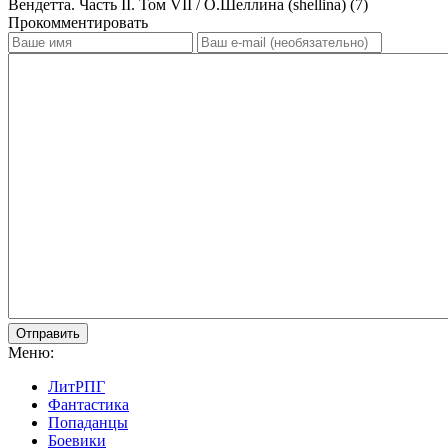
Вендетта. Часть II. Том VII / О.Шеллина (shellina) (7)
Прокомментировать
Отправить
Меню:
ЛитРПГ
Фантастика
Попаданцы
Боевики