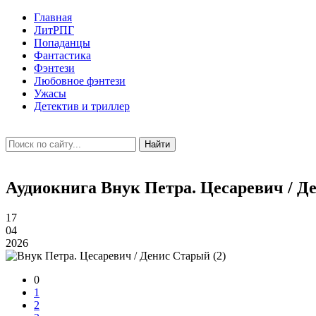
Главная
ЛитРПГ
Попаданцы
Фантастика
Фэнтези
Любовное фэнтези
Ужасы
Детектив и триллер
Найти
Аудиокнига Внук Петра. Цесаревич / Д
17
04
2026
0
1
2