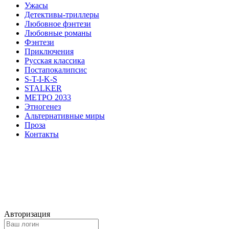
Ужасы
Детективы-триллеры
Любовное фэнтези
Любовные романы
Фэнтези
Приключения
Русская классика
Постапокалипсис
S-T-I-K-S
STALKER
МЕТРО 2033
Этногенез
Альтернативные миры
Проза
Контакты
Авторизация