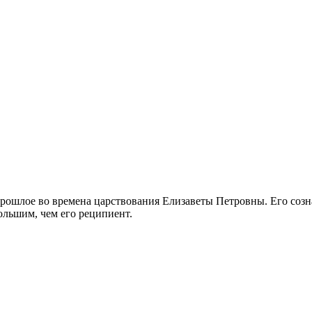
рошлое во времена царствования Елизаветы Петровны. Его созна
ольшим, чем его реципиент.