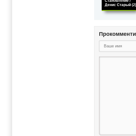
Становление /
Денис Старый (2
Прокоммент