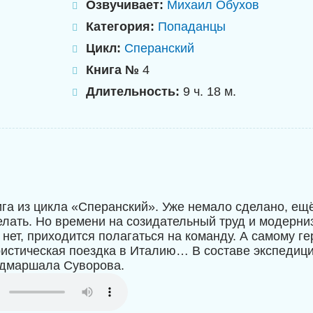
Озвучивает:
Михаил Обухов
Категория:
Попаданцы
Цикл:
Сперанский
Книга №
4
Длительность:
9 ч. 18 м.
ига из цикла «Сперанский». Уже немало сделано, ещ
елать. Но времени на созидательный труд и модерн
 нет, приходится полагаться на команду. А самому г
ристическая поездка в Италию… В составе экспедиц
ьдмаршала Суворова.