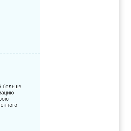
ё больше
изацию
ерою
ионного