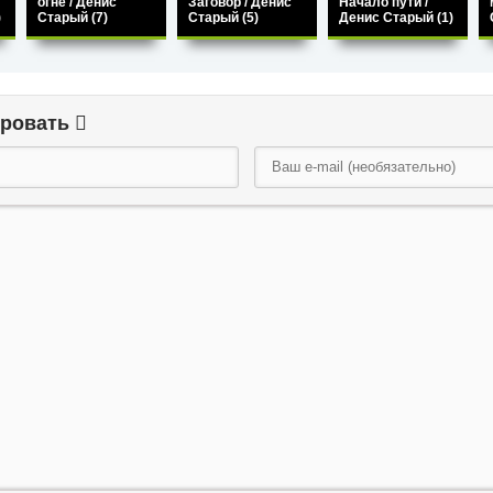
огне / Денис
Заговор / Денис
Начало пути /
)
Старый (7)
Старый (5)
Денис Старый (1)
ировать