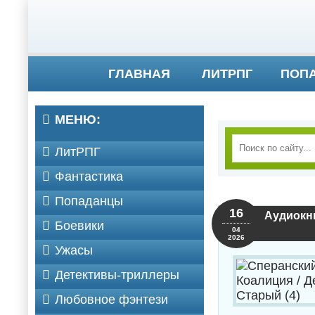
ГЛАВНАЯ
ЛИТРПГ
ПОП
МЕНЮ:
ЛитРПГ
Фантастика
Попаданцы
16
Аудиокни
Боевики
04
2026
Ужасы
Детективы-триллеры
Любовное фэнтези