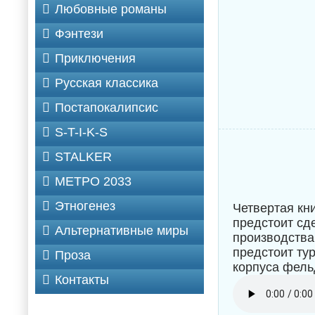
Любовные романы
Фэнтези
Приключения
Русская классика
Постапокалипсис
S-T-I-K-S
STALKER
МЕТРО 2033
Этногенез
Четвертая кн
предстоит сд
Альтернативные миры
производства
предстоит ту
Проза
корпуса фел
Контакты