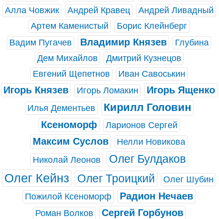
Алла Човжик
Андрей Кравец
Андрей Ливадный
Артем Каменистый
Борис Клейнберг
Владимир Князев
Вадим Пугачев
Глубина
Дем Михайлов
Дмитрий Кузнецов
Евгений Щепетнов
Иван Савоськин
Игорь Князев
Игорь Ященко
Игорь Ломакин
Кирилл Головин
Илья Дементьев
Ксеноморф
Ларионов Сергей
Максим Суслов
Нелли Новикова
Олег Булдаков
Николай Леонов
Олег Кейнз
Олег Троицкий
Олег Шубин
Радион Нечаев
Пожилой Ксеноморф
Сергей Горбунов
Роман Волков