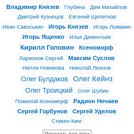
Владимир Князев
Глубина
Дем Михайлов
Дмитрий Кузнецов
Евгений Щепетнов
Игорь Князев
Иван Савоськин
Игорь Ломакин
Игорь Ященко
Илья Дементьев
Кирилл Головин
Ксеноморф
Максим Суслов
Ларионов Сергей
Нелли Новикова
Николай Леонов
Олег Кейнз
Олег Булдаков
Олег Троицкий
Олег Шубин
Радион Нечаев
Пожилой Ксеноморф
Сергей Горбунов
Сергей Уделов
Стивен Кинг