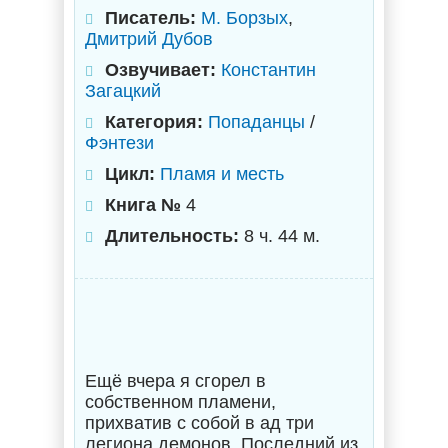
Писатель:
М. Борзых
,
Дмитрий Дубов
Озвучивает:
Константин
Загацкий
Категория:
Попаданцы
/
Фэнтези
Цикл:
Пламя и месть
Книга №
4
Длительность:
8 ч. 44 м.
Ещё вчера я сгорел в
собственном пламени,
прихватив с собой в ад три
легиона демонов. Последний из