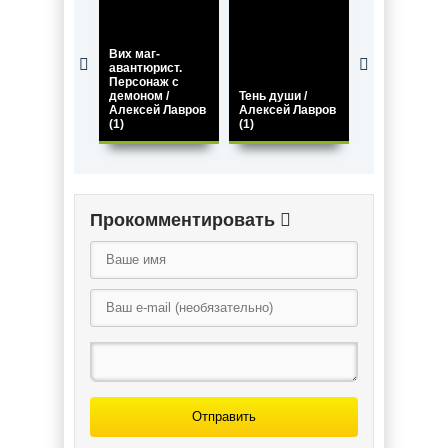
Вих маг-
авантюрист.
Персонаж с
демоном /
Тень души /
Ночь большо
Алексей Лавров
Алексей Лавров
луны / Карин
(1)
(1)
Тихонова
Прокомментировать
Отправить