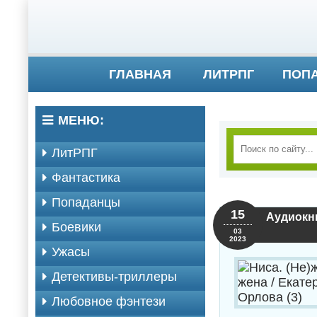
ГЛАВНАЯ
ЛИТРПГ
ПОП
МЕНЮ:
ЛитРПГ
Фантастика
Попаданцы
15
Аудиокни
Боевики
03
2023
Ужасы
Детективы-триллеры
Любовное фэнтези