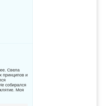
 ее. Свела
их принципов и
лся
 Не собирался
оклятие. Моя