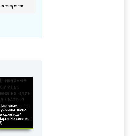
ное время
Шикарные
мужчины. Жена
а один год /
арья Коваленко
5)