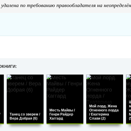
 удалена по требованию правообладателя на неопределён
ОКНИГИ:
Мой лорд. Жена
Месть Майвы /
Огненного лорда
н
/
Танец со зверем /
Генри Райдер
/ Екатерина
М
Вера Добрая (6)
Хаггард
Слави (2)
(