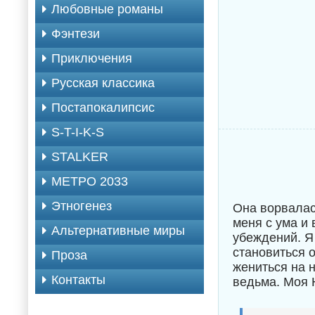
Любовные романы
Фэнтези
Приключения
Русская классика
Постапокалипсис
S-T-I-K-S
STALKER
МЕТРО 2033
Этногенез
Она ворвалас
меня с ума и 
Альтернативные миры
убеждений. Я 
становиться 
Проза
жениться на 
Контакты
ведьма. Моя 