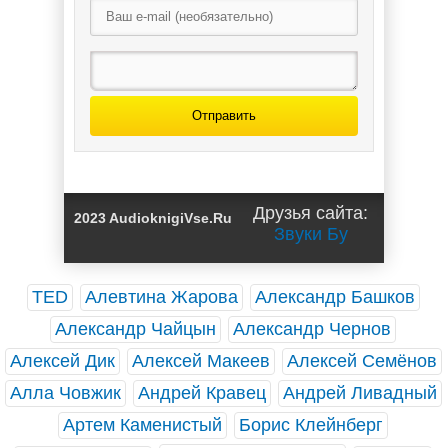
Отправить
Прости / Олег
Друзья сайта:
2023 AudioknigiVse.Ru
Рой
Звуки Бу
TED
Алевтина Жарова
Александр Башков
Александр Чайцын
Александр Чернов
Алексей Дик
Алексей Макеев
Алексей Семёнов
Алла Човжик
Андрей Кравец
Андрей Ливадный
Артем Каменистый
Борис Клейнберг