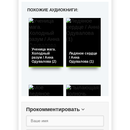
ПОХОЖИЕ АУДИОКНИГИ:
Ученица мага.
Холодный
Ледяное сердце
разум / Анна
/ Анна
Одувалова (2)
Одувалова (1)
Прокомментировать
Моё ледяное
Пылающая
проклятие /
полночь (книга
Анна
1) / Антон
Одувалова
Демченко