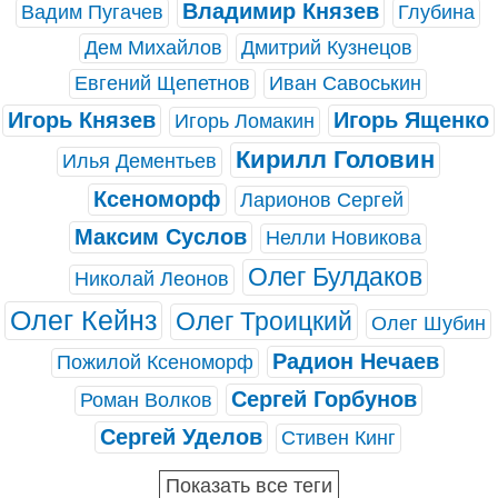
Владимир Князев
Вадим Пугачев
Глубина
Дем Михайлов
Дмитрий Кузнецов
Евгений Щепетнов
Иван Савоськин
Игорь Князев
Игорь Ященко
Игорь Ломакин
Кирилл Головин
Илья Дементьев
Ксеноморф
Ларионов Сергей
Максим Суслов
Нелли Новикова
Олег Булдаков
Николай Леонов
Олег Кейнз
Олег Троицкий
Олег Шубин
Радион Нечаев
Пожилой Ксеноморф
Сергей Горбунов
Роман Волков
Сергей Уделов
Стивен Кинг
Показать все теги