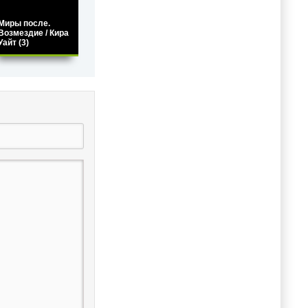
Миры после.
Возмездие / Кира
Уайт (3)