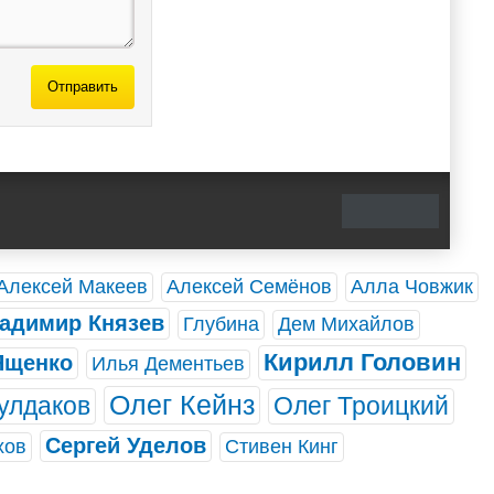
Отправить
Алексей Макеев
Алексей Семёнов
Алла Човжик
адимир Князев
Глубина
Дем Михайлов
Кирилл Головин
Ященко
Илья Дементьев
Олег Кейнз
улдаков
Олег Троицкий
Сергей Уделов
хов
Стивен Кинг