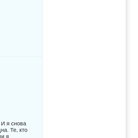
 И я снова
на. Те, кто
ли я