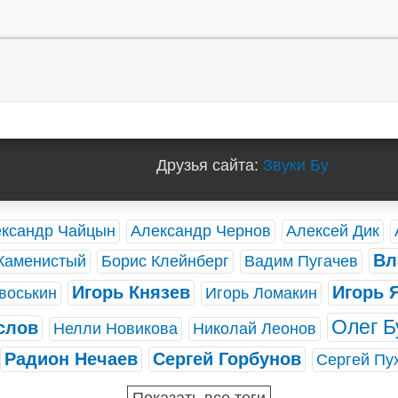
Друзья сайта:
Звуки Бу
ксандр Чайцын
Александр Чернов
Алексей Дик
Вл
Каменистый
Борис Клейнберг
Вадим Пугачев
Игорь Князев
Игорь 
воськин
Игорь Ломакин
Олег Б
слов
Нелли Новикова
Николай Леонов
Радион Нечаев
Сергей Горбунов
Сергей Пу