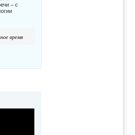
ечи – с
логии
ное время