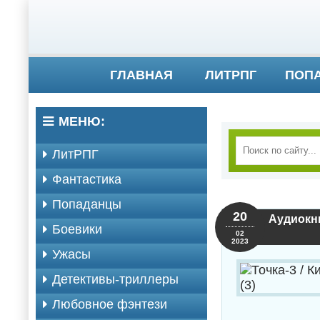
ГЛАВНАЯ
ЛИТРПГ
ПОП
МЕНЮ:
ЛитРПГ
Фантастика
Попаданцы
20
Аудиокни
Боевики
02
2023
Ужасы
Детективы-триллеры
Любовное фэнтези