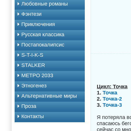
Любовные романы
Фэнтези
Приключения
Русская классика
Постапокалипсис
S-T-I-K-S
STALKER
МЕТРО 2033
Этногенез
Цикл: Точка
1.
Точка
Альтернативные миры
2.
Точка-2
3.
Точка-3
Проза
Контакты
Я потеряла в
спасаюсь бегс
сейчас со мно