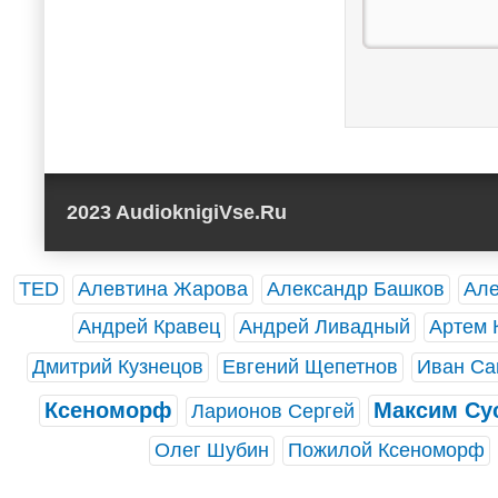
2023 AudioknigiVse.Ru
TED
Алевтина Жарова
Александр Башков
Але
Андрей Кравец
Андрей Ливадный
Артем 
Дмитрий Кузнецов
Евгений Щепетнов
Иван Са
Ксеноморф
Максим Су
Ларионов Сергей
Олег Шубин
Пожилой Ксеноморф