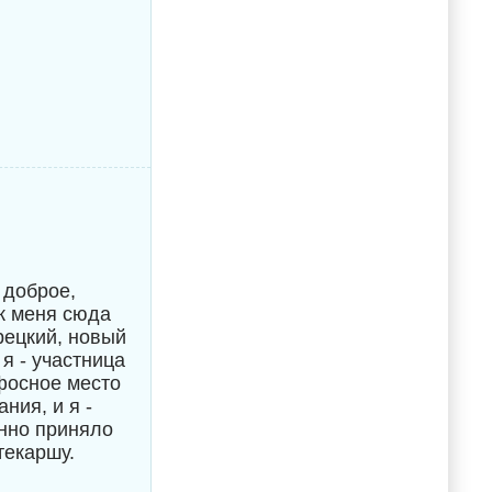
 доброе,
к меня сюда
рецкий, новый
я - участница
фосное место
ния, и я -
анно приняло
текаршу.