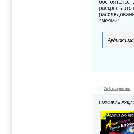
обстоятельст
раскрыть это
расследовани
змеями! ...
Аудиокнига
Заблокировано
,
ПОХОЖИЕ АУДИ