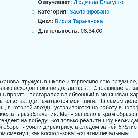
Озвучивает:
Людмила Благушко
Категория:
Заблокировано
Цикл:
Виола Тараканова
Длительность:
08:54:00
аканова, тружусь в школе и терпеливо сею разумное,
только всходов пока не дождалась… Спрашиваете, ка
нь просто - постарался влюбленный в меня Иван За
тельства, где печатаются мои книги. На самом деле 
ы, в которой звезды устраиваются на работу в непа
збежать разоблачения. Меня занесло в храм образова
тендент на победу! Вот только реалити-шоу неожид
 оборот - убили директрису, а следом за ней библио
ом смекнул, как воспользоваться этим печальным