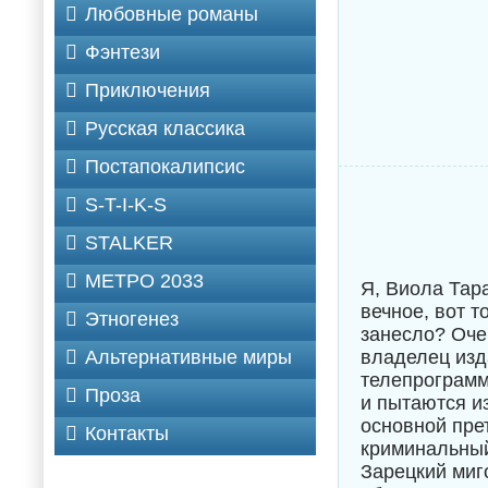
Любовные романы
Фэнтези
Приключения
Русская классика
Постапокалипсис
S-T-I-K-S
STALKER
МЕТРО 2033
Я, Виола Тар
вечное, вот 
Этногенез
занесло? Оче
Альтернативные миры
владелец изда
телепрограмм
Проза
и пытаются и
основной пре
Контакты
криминальный
Зарецкий миг