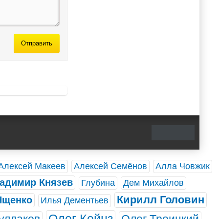
Отправить
Алексей Макеев
Алексей Семёнов
Алла Човжик
адимир Князев
Глубина
Дем Михайлов
Кирилл Головин
Ященко
Илья Дементьев
Олег Кейнз