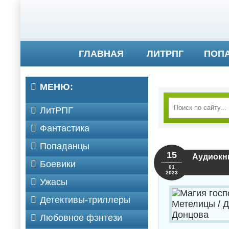
ГЛАВНАЯ
ЛИТРПГ
ПОП
МЕНЮ:
ЛитРПГ
Фантастика
Попаданцы
15
Аудиокни
Боевики
01
2023
Ужасы
Детективы-триллеры
Любовное фэнтези