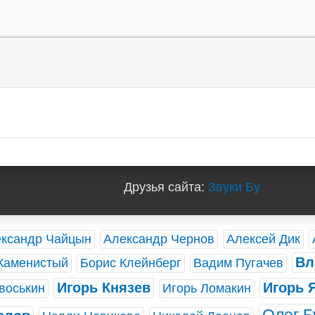
Друзья сайта:
Звуки Бу
ксандр Чайцын
Александр Чернов
Алексей Дик
Вл
Каменистый
Борис Клейнберг
Вадим Пугачев
Игорь Князев
Игорь 
воськин
Игорь Ломакин