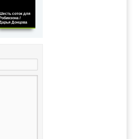
Шесть соток для
Робинзона /
Дарья Донцова