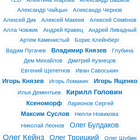
TED
Алевтина Жарова
Александр Башков
Александр Чайцын
Александр Чернов
Алексей Дик
Алексей Макеев
Алексей Семёнов
Алла Човжик
Андрей Кравец
Андрей Ливадный
Артем Каменистый
Борис Клейнберг
Владимир Князев
Вадим Пугачев
Глубина
Дем Михайлов
Дмитрий Кузнецов
Евгений Щепетнов
Иван Савоськин
Игорь Князев
Игорь Ященко
Игорь Ломакин
Кирилл Головин
Илья Дементьев
Ксеноморф
Ларионов Сергей
Максим Суслов
Нелли Новикова
Олег Булдаков
Николай Леонов
Олег Кейнз
Олег Троицкий
Олег Шубин