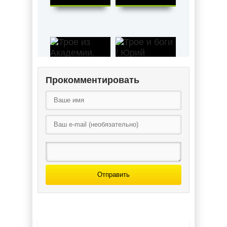
Прокомментировать
Трое из
Академии. Трое
в долине /
Трое и боги /
Александра
Юрий Никитин
Лисина (4)
(3)
Отправить
Тайны
магической
академии /
Валентина