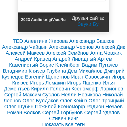
Гордова (1)
Друзья сайта:
2023 AudioknigiVse.Ru
Звуки Бу
TED
Алевтина Жарова
Александр Башков
Александр Чайцын
Александр Чернов
Алексей Дик
Алексей Макеев
Алексей Семёнов
Алла Човжик
Андрей Кравец
Андрей Ливадный
Артем
Каменистый
Борис Клейнберг
Вадим Пугачев
Владимир Князев
Глубина
Дем Михайлов
Дмитрий
Кузнецов
Евгений Щепетнов
Иван Савоськин
Игорь
Князев
Игорь Ломакин
Игорь Ященко
Илья
Дементьев
Кирилл Головин
Ксеноморф
Ларионов
Сергей
Максим Суслов
Нелли Новикова
Николай
Леонов
Олег Булдаков
Олег Кейнз
Олег Троицкий
Олег Шубин
Пожилой Ксеноморф
Радион Нечаев
Роман Волков
Сергей Горбунов
Сергей Уделов
Стивен Кинг
Показать все теги