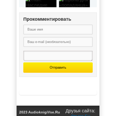
Корона для
Прокомментировать
«попаданца».
Улан. Наследие
Наш человек на
предков /
троне
Василий
Российской
Панфилов (2)
Империи
Отправить
Император
Единства /
Владимир
Марков-Бабкин
(7)
Друзья сайта:
2023 AudioknigiVse.Ru