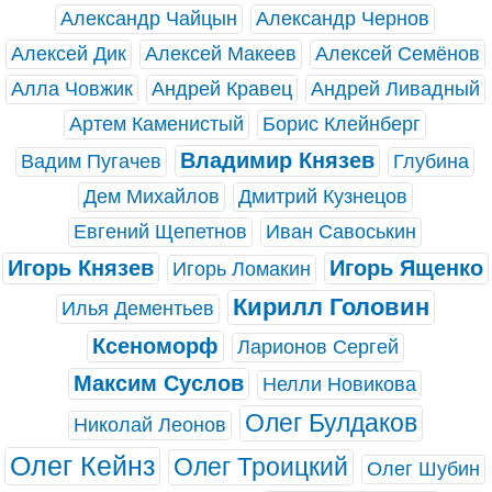
Александр Чайцын
Александр Чернов
Алексей Дик
Алексей Макеев
Алексей Семёнов
Алла Човжик
Андрей Кравец
Андрей Ливадный
Артем Каменистый
Борис Клейнберг
Владимир Князев
Вадим Пугачев
Глубина
Дем Михайлов
Дмитрий Кузнецов
Евгений Щепетнов
Иван Савоськин
Игорь Князев
Игорь Ященко
Игорь Ломакин
Кирилл Головин
Илья Дементьев
Ксеноморф
Ларионов Сергей
Максим Суслов
Нелли Новикова
Олег Булдаков
Николай Леонов
Олег Кейнз
Олег Троицкий
Олег Шубин