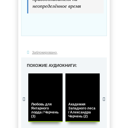
неопределённое время
Заблокировано
,
ПОХОЖИЕ АУДИОКНИГИ:
Любовь для
Академия
Попаданка д
Янтарного
Западного леса
янтарного
лорда / Черчень
/ Александра
дракона /
(3)
Черчень (2)
Мелина Бояр