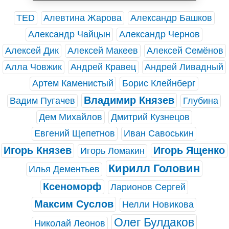
TED
Алевтина Жарова
Александр Башков
Александр Чайцын
Александр Чернов
Алексей Дик
Алексей Макеев
Алексей Семёнов
Алла Човжик
Андрей Кравец
Андрей Ливадный
Артем Каменистый
Борис Клейнберг
Владимир Князев
Вадим Пугачев
Глубина
Дем Михайлов
Дмитрий Кузнецов
Евгений Щепетнов
Иван Савоськин
Игорь Князев
Игорь Ященко
Игорь Ломакин
Кирилл Головин
Илья Дементьев
Ксеноморф
Ларионов Сергей
Максим Суслов
Нелли Новикова
Олег Булдаков
Николай Леонов