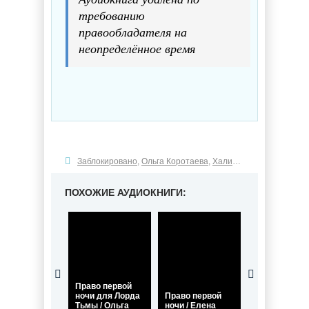
требованию
правообладателя на
неопределённое время
Заблокировано
,
Ольга Коротаева
,
Халина Кудаш
ПОХОЖИЕ АУДИОКНИГИ:
Украденная
невинность, 
Право перво
Право первой
ночи / Ольга
ночи для Лорда
Право первой
Коротаева,
Тьмы / Ольга
ночи / Елена
Надежда