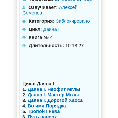
Озвучивает:
Алексей
Семенов
Категория:
Заблокировано
Цикл:
Даяна I
Книга №
4
Длительность:
10:18:27
Цикл: Даяна I
1.
Даяна I. Неофит Мглы
2.
Даяна I. Мастер Мглы
3.
Даяна I. Дорогой Хаоса
4.
Во имя Порядка
5.
Тропой Гнева
6.
Путь наверх