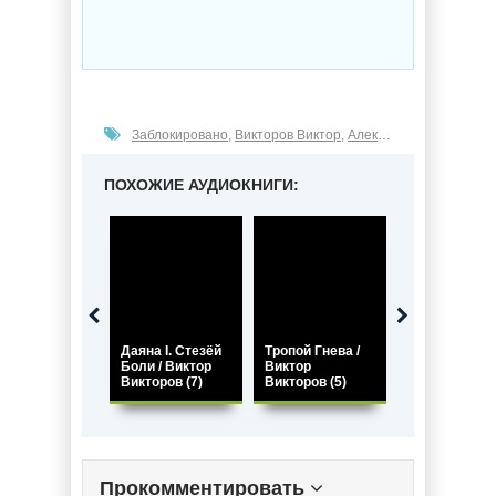
Заблокировано
,
Викторов Виктор
,
Алексей Семенов
,
Даян
ПОХОЖИЕ АУДИОКНИГИ:
Даяна I. Стезёй
Тропой Гнева /
Даяна 1. Пут
Боли / Виктор
Виктор
наверх / Вик
Викторов (7)
Викторов (5)
Викторов (6)
Прокомментировать