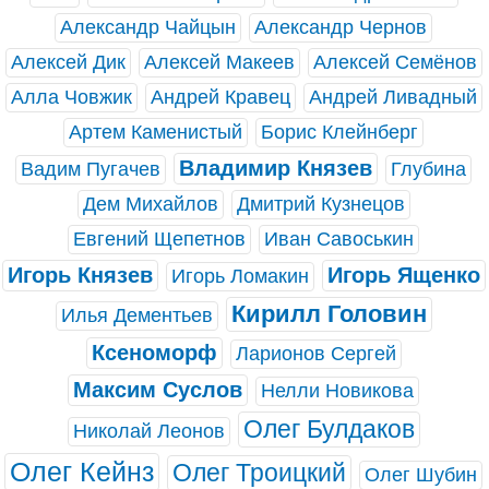
Александр Чайцын
Александр Чернов
Алексей Дик
Алексей Макеев
Алексей Семёнов
Алла Човжик
Андрей Кравец
Андрей Ливадный
Артем Каменистый
Борис Клейнберг
Владимир Князев
Вадим Пугачев
Глубина
Дем Михайлов
Дмитрий Кузнецов
Евгений Щепетнов
Иван Савоськин
Игорь Князев
Игорь Ященко
Игорь Ломакин
Кирилл Головин
Илья Дементьев
Ксеноморф
Ларионов Сергей
Максим Суслов
Нелли Новикова
Олег Булдаков
Николай Леонов
Олег Кейнз
Олег Троицкий
Олег Шубин