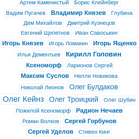
Артем Каменистый
Борис Клейнберг
Владимир Князев
Вадим Пугачев
Глубина
Дем Михайлов
Дмитрий Кузнецов
Евгений Щепетнов
Иван Савоськин
Игорь Князев
Игорь Ященко
Игорь Ломакин
Кирилл Головин
Илья Дементьев
Ксеноморф
Ларионов Сергей
Максим Суслов
Нелли Новикова
Олег Булдаков
Николай Леонов
Олег Кейнз
Олег Троицкий
Олег Шубин
Радион Нечаев
Пожилой Ксеноморф
Сергей Горбунов
Роман Волков
Сергей Уделов
Стивен Кинг