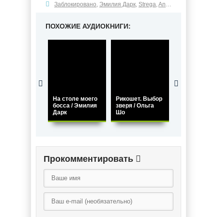
Заблокировано
,
Эмилия Дарк
,
Strega
,
Anal Story
ПОХОЖИЕ АУДИОКНИГИ:
На столе моего
Рикошет. Выбор
Брат моего
босса / Эмилия
зверя / Ольга
жениха / Але
Дарк
Шо
Коваль
Прокомментировать