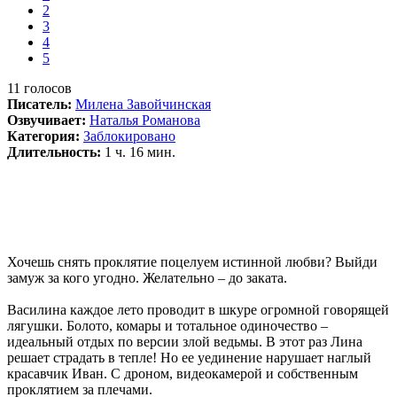
2
3
4
5
11
голосов
Писатель:
Милена Завойчинская
Озвучивает:
Наталья Романова
Категория:
Заблокировано
Длительность:
1 ч. 16 мин.
Хочешь снять проклятие поцелуем истинной любви? Выйди
замуж за кого угодно. Желательно – до заката.
Василина каждое лето проводит в шкуре огромной говорящей
лягушки. Болото, комары и тотальное одиночество –
идеальный отдых по версии злой ведьмы. В этот раз Лина
решает страдать в тепле! Но ее уединение нарушает наглый
красавчик Иван. С дроном, видеокамерой и собственным
проклятием за плечами.