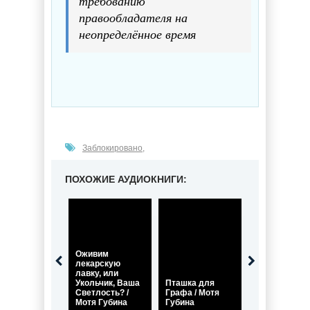
требованию
правообладателя на
неопределённое время
Заблокировано
,
ПОХОЖИЕ АУДИОКНИГИ:
Оживим
лекарскую
лавку, или
Укольчик, Ваша
Пташка для
Будь для ме
Светлость? /
Графа / Мотя
стеной / Мот
Мотя Губина
Губина
Губина (3)