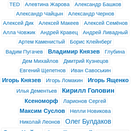
TED
Алевтина Жарова
Александр Башков
Александр Чайцын
Александр Чернов
Алексей Дик
Алексей Макеев
Алексей Семёнов
Алла Човжик
Андрей Кравец
Андрей Ливадный
Артем Каменистый
Борис Клейнберг
Владимир Князев
Вадим Пугачев
Глубина
Дем Михайлов
Дмитрий Кузнецов
Евгений Щепетнов
Иван Савоськин
Игорь Князев
Игорь Ященко
Игорь Ломакин
Кирилл Головин
Илья Дементьев
Ксеноморф
Ларионов Сергей
Максим Суслов
Нелли Новикова
Олег Булдаков
Николай Леонов