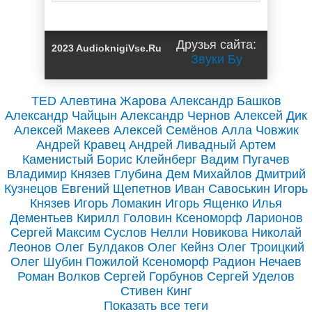
Не время для
героев-5 / Илья
Друзья сайта:
2023 AudioknigiVse.Ru
Соломенный (5)
Звуки Бу
TED
Алевтина Жарова
Александр Башков
Александр Чайцын
Александр Чернов
Алексей Дик
Алексей Макеев
Алексей Семёнов
Алла Човжик
Андрей Кравец
Андрей Ливадный
Артем
Каменистый
Борис Клейнберг
Вадим Пугачев
Владимир Князев
Глубина
Дем Михайлов
Дмитрий
Кузнецов
Евгений Щепетнов
Иван Савоськин
Игорь
Князев
Игорь Ломакин
Игорь Ященко
Илья
Дементьев
Кирилл Головин
Ксеноморф
Ларионов
Сергей
Максим Суслов
Нелли Новикова
Николай
Леонов
Олег Булдаков
Олег Кейнз
Олег Троицкий
Олег Шубин
Пожилой Ксеноморф
Радион Нечаев
Роман Волков
Сергей Горбунов
Сергей Уделов
Стивен Кинг
Показать все теги