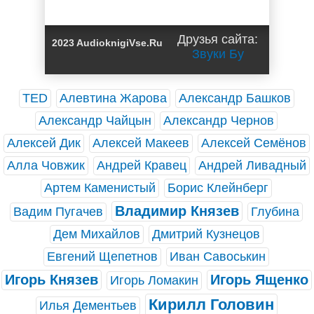
Друзья сайта:
2023 AudioknigiVse.Ru
Звуки Бу
TED
Алевтина Жарова
Александр Башков
Александр Чайцын
Александр Чернов
Алексей Дик
Алексей Макеев
Алексей Семёнов
Алла Човжик
Андрей Кравец
Андрей Ливадный
Артем Каменистый
Борис Клейнберг
Владимир Князев
Вадим Пугачев
Глубина
Дем Михайлов
Дмитрий Кузнецов
Евгений Щепетнов
Иван Савоськин
Игорь Князев
Игорь Ященко
Игорь Ломакин
Кирилл Головин
Илья Дементьев