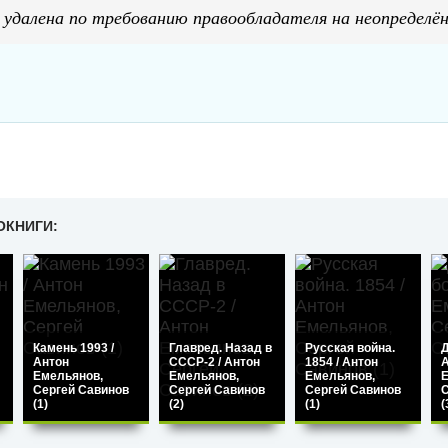
 удалена по требованию правообладателя на неопределён
ОКНИГИ:
Камень 1993 /
Главред. Назад в
Русская война.
Д
Антон
СССР-2 / Антон
1854 / Антон
Емельянов,
Емельянов,
Емельянов,
Е
Сергей Савинов
Сергей Савинов
Сергей Савинов
С
(1)
(2)
(1)
(