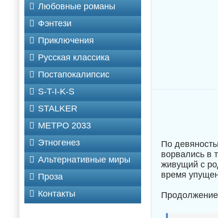
Любовные романы
Фэнтези
Приключения
Русская классика
Постапокалипсис
S-T-I-K-S
STALKER
МЕТРО 2033
Этногенез
По девяностым
ворвались в 
Альтернативные миры
живущий с род
время упущен
Проза
Контакты
Продолжение 