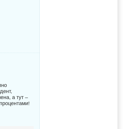
пно
дент,
на, а тут –
процентами!