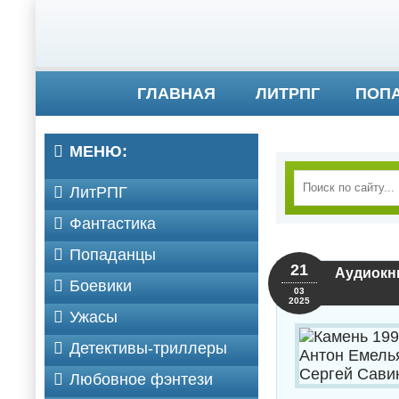
ГЛАВНАЯ
ЛИТРПГ
ПОП
МЕНЮ:
ЛитРПГ
Фантастика
Попаданцы
21
Аудиокни
Боевики
03
2025
Ужасы
Детективы-триллеры
Любовное фэнтези