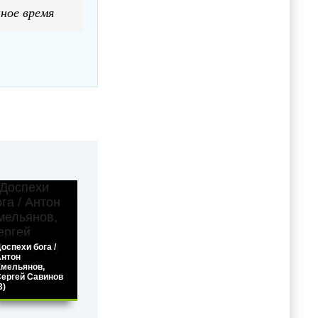
ное время
оспехи бога /
Антон
мельянов,
ергей Савинов
3)