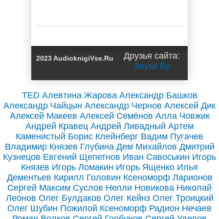
Страсти-
мордасти /
Наталья
Косухина
Друзья сайта:
2023 AudioknigiVse.Ru
Звуки Бу
TED
Алевтина Жарова
Александр Башков
Александр Чайцын
Александр Чернов
Алексей Дик
Алексей Макеев
Алексей Семёнов
Алла Човжик
Андрей Кравец
Андрей Ливадный
Артем
Каменистый
Борис Клейнберг
Вадим Пугачев
Владимир Князев
Глубина
Дем Михайлов
Дмитрий
Кузнецов
Евгений Щепетнов
Иван Савоськин
Игорь
Князев
Игорь Ломакин
Игорь Ященко
Илья
Дементьев
Кирилл Головин
Ксеноморф
Ларионов
Сергей
Максим Суслов
Нелли Новикова
Николай
Леонов
Олег Булдаков
Олег Кейнз
Олег Троицкий
Олег Шубин
Пожилой Ксеноморф
Радион Нечаев
Роман Волков
Сергей Горбунов
Сергей Уделов