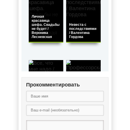
Личная
красавица
шефа. Свадьбы
Невеста с
не будет /
последствиями
Вероника
/ Валентина
Лесневская
Гордова
Прокомментировать
Все, что мне
Профессорская
надо / Мария
дочка / Юлия
Зайцева
Николаева