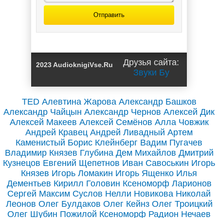
Отправить
Его запретная
малышка /
Друзья сайта:
2023 AudioknigiVse.Ru
Ольга Дашкова
Звуки Бу
TED
Алевтина Жарова
Александр Башков
Александр Чайцын
Александр Чернов
Алексей Дик
Алексей Макеев
Алексей Семёнов
Алла Човжик
Андрей Кравец
Андрей Ливадный
Артем
Каменистый
Борис Клейнберг
Вадим Пугачев
Владимир Князев
Глубина
Дем Михайлов
Дмитрий
Кузнецов
Евгений Щепетнов
Иван Савоськин
Игорь
Князев
Игорь Ломакин
Игорь Ященко
Илья
Дементьев
Кирилл Головин
Ксеноморф
Ларионов
Сергей
Максим Суслов
Нелли Новикова
Николай
Леонов
Олег Булдаков
Олег Кейнз
Олег Троицкий
Олег Шубин
Пожилой Ксеноморф
Радион Нечаев