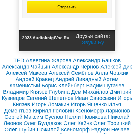
Отправить
Люди и нелюди /
Друзья сайта:
2023 AudioknigiVse.Ru
Олег Бубела (2)
Звуки Бу
TED
Алевтина Жарова
Александр Башков
Александр Чайцын
Александр Чернов
Алексей Дик
Алексей Макеев
Алексей Семёнов
Алла Човжик
Андрей Кравец
Андрей Ливадный
Артем
Каменистый
Борис Клейнберг
Вадим Пугачев
Владимир Князев
Глубина
Дем Михайлов
Дмитрий
Кузнецов
Евгений Щепетнов
Иван Савоськин
Игорь
Князев
Игорь Ломакин
Игорь Ященко
Илья
Дементьев
Кирилл Головин
Ксеноморф
Ларионов
Сергей
Максим Суслов
Нелли Новикова
Николай
Леонов
Олег Булдаков
Олег Кейнз
Олег Троицкий
Олег Шубин
Пожилой Ксеноморф
Радион Нечаев