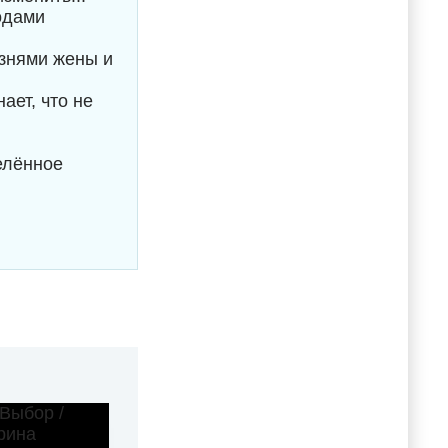
одами
изнями жены и
ает, что не
елённое