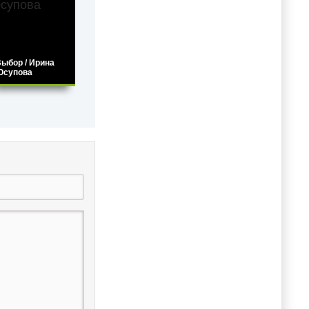
ыбор / Ирина
Юсупова