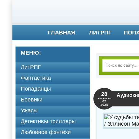
ГЛАВНАЯ
ЛИТРПГ
ПОП
МЕНЮ:
ЛитРПГ
Фантастика
Попаданцы
28
Аудиокни
Боевики
02
2024
Ужасы
Детективы-триллеры
Любовное фэнтези