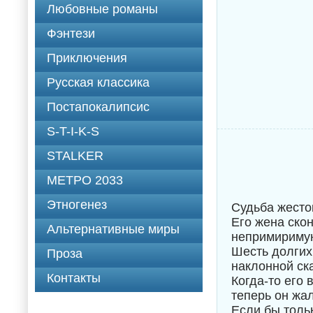
Любовные романы
Фэнтези
Приключения
Русская классика
Постапокалипсис
S-T-I-K-S
STALKER
МЕТРО 2033
Этногенез
Судьба жесто
Его жена ско
Альтернативные миры
непримиримую
Шесть долгих
Проза
наклонной ск
Контакты
Когда-то его
теперь он жал
Если бы тольк