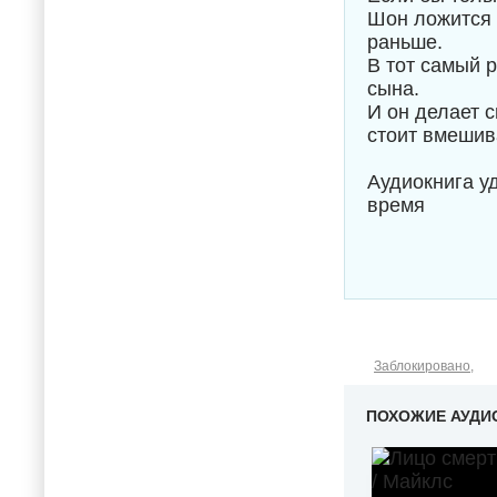
Шон ложится 
раньше.
В тот самый 
сына.
И он делает 
стоит вмешив
Аудиокнига у
время
Заблокировано
,
ПОХОЖИЕ АУДИ