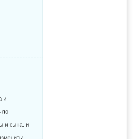
а и
 по
ы и сына, и
зменить!..