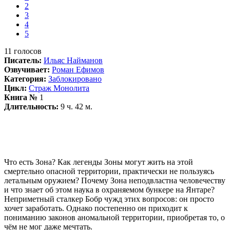
2
3
4
5
11
голосов
Писатель:
Ильяс Найманов
Озвучивает:
Роман Ефимов
Категория:
Заблокировано
Цикл:
Страж Монолита
Книга №
1
Длительность:
9 ч. 42 м.
Что есть Зона? Как легенды Зоны могут жить на этой
смертельно опасной территории, практически не пользуясь
летальным оружием? Почему Зона неподвластна человечеству
и что знает об этом наука в охраняемом бункере на Янтаре?
Неприметный сталкер Бобр чужд этих вопросов: он просто
хочет заработать. Однако постепенно он приходит к
пониманию законов аномальной территории, приобретая то, о
чём не мог даже мечтать.