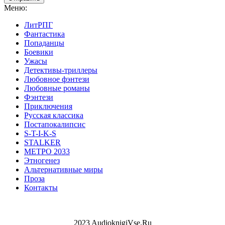
Меню:
ЛитРПГ
Фантастика
Попаданцы
Боевики
Ужасы
Детективы-триллеры
Любовное фэнтези
Любовные романы
Фэнтези
Приключения
Русская классика
Постапокалипсис
S-T-I-K-S
STALKER
МЕТРО 2033
Этногенез
Альтернативные миры
Проза
Контакты
2023 AudioknigiVse.Ru