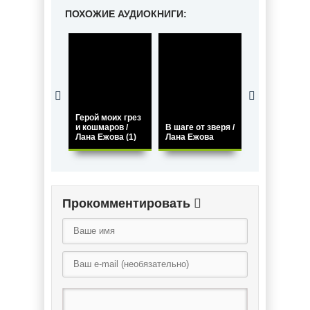
ПОХОЖИЕ АУДИОКНИГИ:
Красавица и
чудовище.
Герой моих грез
Вариации на
и кошмаров /
В шаге от зверя /
тему / Ирада
Лана Ежова (1)
Лана Ежова
Нури
Прокомментировать