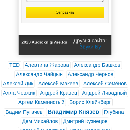
Отправить
Друзья сайта:
2023 AudioknigiVse.Ru
Звуки Бу
TED
Алевтина Жарова
Александр Башков
Александр Чайцын
Александр Чернов
Алексей Дик
Алексей Макеев
Алексей Семёнов
Алла Човжик
Андрей Кравец
Андрей Ливадный
Артем Каменистый
Борис Клейнберг
Владимир Князев
Вадим Пугачев
Глубина
Дем Михайлов
Дмитрий Кузнецов