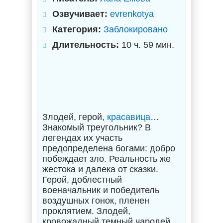
Озвучивает:
evrenkotya
Категория:
Заблокировано
Длительность:
10 ч. 59 мин.
Злодей, герой,
красавица
…
Знакомый треугольник? В
легендах их участь
предопределена богами: добро
побеждает зло. Реальность же
жестока и далека от сказки.
Герой, доблестный
военачальник и победитель
воздушных гонок, пленен
проклятием. Злодей,
кровожадный темный чародей,