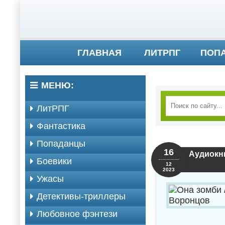
ГЛАВНАЯ
ЛИТРПГ
ПОП
МЕНЮ:
ЛитРПГ
Фантастика
Попаданцы
16
Аудиокни
Боевики
12
2023
Ужасы
Детективы-триллеры
Любовное фэнтези