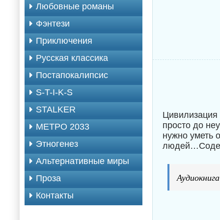
Любовные романы
Фэнтези
Приключения
Русская классика
Постапокалипсис
S-T-I-K-S
STALKER
Цивилизация 
просто до не
МЕТРО 2033
нужно уметь о
Этногенез
людей…Содер
Альтернативные миры
Аудиокнига
Проза
Контакты