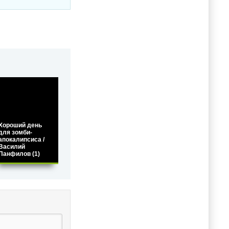
Хороший день
для зомби-
апокалипсиса /
Василий
Панфилов (1)