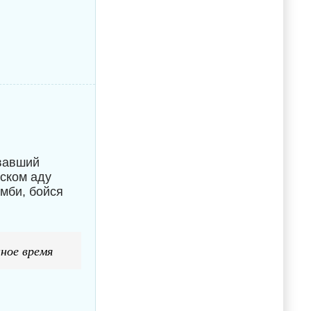
овавший
нском аду
омби, бойся
ное время