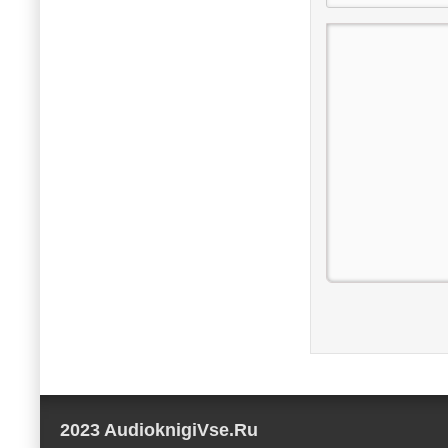
2023 AudioknigiVse.Ru