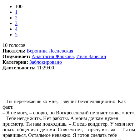
100
1
2
3
4
5
10
голосов
Писатель:
Вероника Лесневская
Озвучивает:
Анастасия Жаркова
,
Иван Забелин
Категория:
Заблокировано
Длительность:
11:29:00
– Ты переезжаешь ко мне, – звучит безапелляционно. Как
факт.
– Я не могу, – спорю, но Воскресенский не знает слова «нет».
– Тебе негде жить. Нет работы. А моим дочкам нужен
присмотр. Ты нам подходишь. – Я ведь кондитер. У меня нет
опыта общения с детьми. Совсем нет, – прячу взгляд. – Ты им
нравишься. Остальное неважно. Я готов сделать тебе