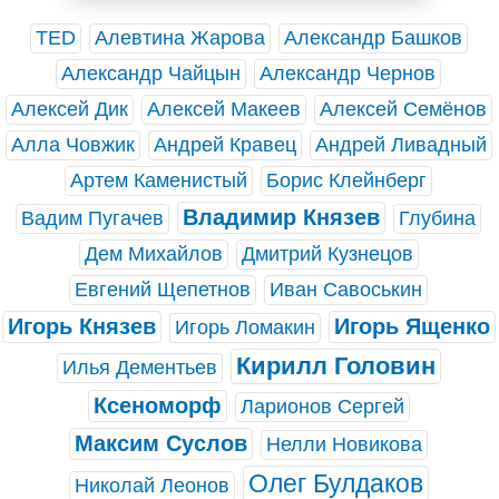
TED
Алевтина Жарова
Александр Башков
Александр Чайцын
Александр Чернов
Алексей Дик
Алексей Макеев
Алексей Семёнов
Алла Човжик
Андрей Кравец
Андрей Ливадный
Артем Каменистый
Борис Клейнберг
Владимир Князев
Вадим Пугачев
Глубина
Дем Михайлов
Дмитрий Кузнецов
Евгений Щепетнов
Иван Савоськин
Игорь Князев
Игорь Ященко
Игорь Ломакин
Кирилл Головин
Илья Дементьев
Ксеноморф
Ларионов Сергей
Максим Суслов
Нелли Новикова
Олег Булдаков
Николай Леонов