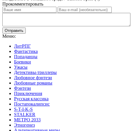
Прокомментировать
Отправить
Меню:
ЛитРПГ
Фантастика
Попаданцы
Боевики
Ужасы
Детективы-триллеры
Любовное фэнтези
Любовные романы
Фэнтези
Приключения
Русская классика
Постапокалипсис
S-T-I-K-S
STALKER
МЕТРО 2033
Этногенез
Альтернативные миры