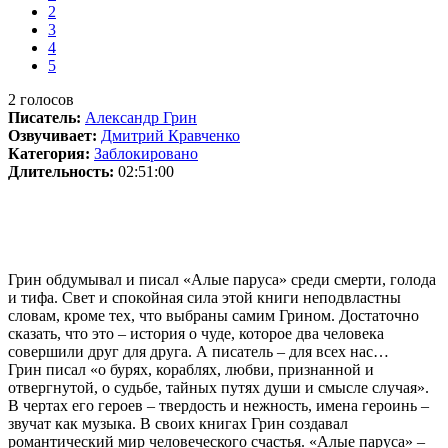
2
3
4
5
2
голосов
Писатель:
Александр Грин
Озвучивает:
Дмитрий Кравченко
Категория:
Заблокировано
Длительность:
02:51:00
Грин обдумывал и писал «Алые паруса» среди смерти, голода
и тифа. Свет и спокойная сила этой книги неподвластны
словам, кроме тех, что выбраны самим Грином. Достаточно
сказать, что это – история о чуде, которое два человека
совершили друг для друга. А писатель – для всех нас…
Грин писал «о бурях, кораблях, любви, признанной и
отвергнутой, о судьбе, тайных путях души и смысле случая».
В чертах его героев – твердость и нежность, имена героинь –
звучат как музыка. В своих книгах Грин создавал
романтический мир человеческого счастья. «Алые паруса» –