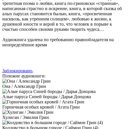
трепетная поэма о любви, книга по-гриновски «странная»,
написанная страстно и искренне, книга, в которой сказка об
алых парусах становится былью, книга, «просвеченная
насквозь, как утренним солнцем», любовью к жизни, к
душевной юности и верой в то, что человек в порыве к
счастью способен своими руками творить чудеса…
Аудиокнига удалена по требованию правообладателя на
неопределённое время
Заблокировано
,
Похожие аудиокниги:
Она / Александр Грин
Алые паруса Синей бороды / Дарья Донцова
Горничная особых кровей / Агата Грин
Хулиган / Эмилия Грин
Колдовство в большом городе / Саймон Грин (4)