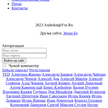
Проза
Контакты
2023 AudioknigiVse.Ru
Друзья сайта:
Звуки Бу
Авторизация
Войти на сайт
Чужой компьютер
Забыли пароль?
Регистрация
TED
Алевтина Жарова
Александр Башков
Александр Чайцын
Александр Чернов
Алексей Дик
Алексей Макеев
Алексей
Семёнов
Алла Човжик
Андрей Кравец
Андрей Ливадный
Артем Каменистый
Борис Клейнберг
Вадим Пугачев
Владимир Князев
Глубина
Дем Михайлов
Дмитрий Кузнецов
Евгений Щепетнов
Иван Савоськин
Игорь Князев
Игорь
Ломакин
Игорь Ященко
Илья Дементьев
Кирилл Головин
Ксеноморф
Ларионов Сергей
Максим Суслов
Нелли