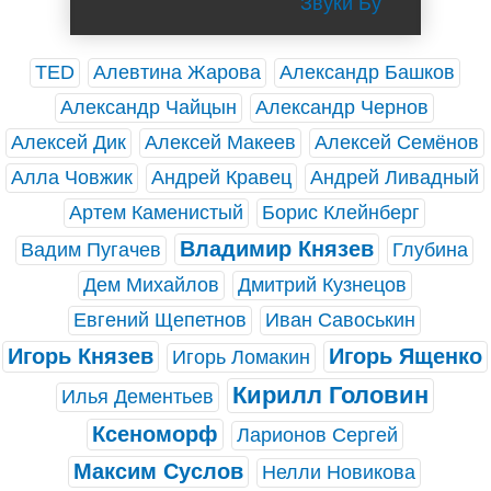
Звуки Бу
TED
Алевтина Жарова
Александр Башков
Александр Чайцын
Александр Чернов
Алексей Дик
Алексей Макеев
Алексей Семёнов
Алла Човжик
Андрей Кравец
Андрей Ливадный
Артем Каменистый
Борис Клейнберг
Владимир Князев
Вадим Пугачев
Глубина
Дем Михайлов
Дмитрий Кузнецов
Евгений Щепетнов
Иван Савоськин
Игорь Князев
Игорь Ященко
Игорь Ломакин
Кирилл Головин
Илья Дементьев
Ксеноморф
Ларионов Сергей
Максим Суслов
Нелли Новикова